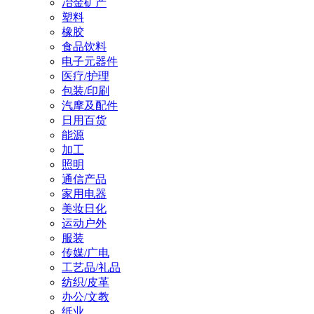
冶金矿产
塑料
橡胶
食品饮料
电子元器件
医疗/护理
包装/印刷
汽摩及配件
日用百货
能源
加工
照明
通信产品
家用电器
美妆日化
运动户外
服装
传媒/广电
工艺品/礼品
纺织/皮革
办公/文教
纸业